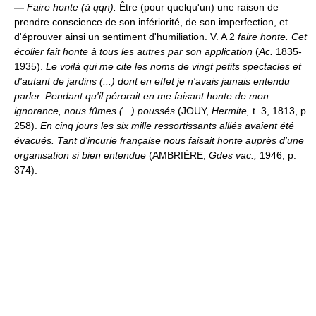
—
Faire honte (à qqn).
Être (pour quelqu'un) une raison de
prendre conscience de son infériorité, de son imperfection, et
d'éprouver ainsi un sentiment d'humiliation. V. A 2
faire honte.
Cet
écolier fait honte à tous les autres par son application
(
Ac.
1835-
1935).
Le voilà qui me cite les noms de vingt petits spectacles et
d'autant de jardins (...) dont en effet je n'avais jamais entendu
parler. Pendant qu'il pérorait en me faisant honte de mon
ignorance, nous fûmes (...) poussés
(JOUY,
Hermite,
t. 3, 1813, p.
258).
En cinq jours les six mille ressortissants alliés avaient été
évacués. Tant d'incurie française nous faisait honte auprès d'une
organisation si bien entendue
(AMBRIÈRE,
Gdes vac.,
1946, p.
374).