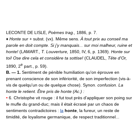
LECONTE DE LISLE,
Poèmes trag.,
1886, p. 7.
♦
Honte sur
+ subst. (vx). Même sens.
À tout prix au conseil ma
parole en doit compte. Si j'y manquais... sur moi malheur, ruine et
honte!
(LAMART.,
T. Louverture,
1850, IV, 6, p. 1369).
Honte sur
toi! Ose dire cela et considère ta sottise!
(CLAUDEL,
Tête d'Or,
e
1890, 2
part., p. 59).
B. — 1.
Sentiment de pénible humiliation qu'on éprouve en
prenant conscience de son infériorité, de son imperfection (vis-à-
vis de quelqu'un ou de quelque chose). Synon.
confusion.
La
honte le retient.
Être pris de honte (
Ac.
) :
•
6. Christophe vit rouge : il fut tout près d'appliquer son poing sur
le mufle du grand-duc; mais il était écrasé par un chaos de
sentiments contradictoires :
la
honte
, la fureur, un reste de
timidité, de loyalisme germanique, de respect traditionnel...