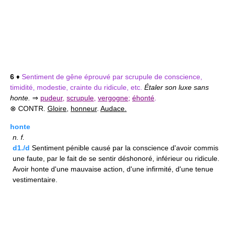
6
♦
Sentiment de gêne éprouvé par scrupule de conscience,
timidité, modestie, crainte du ridicule, etc.
Étaler son luxe sans
honte.
⇒
pudeur
,
scrupule
,
vergogne
;
éhonté
.
⊗ CONTR.
Gloire
,
honneur
.
Audace.
honte
n.
f.
d1./d
Sentiment pénible causé par la conscience d'avoir commis
une faute, par le fait de se sentir déshonoré, inférieur ou ridicule.
Avoir honte d'une mauvaise action, d'une infirmité, d'une tenue
vestimentaire.