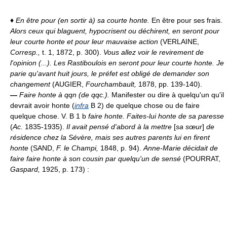
♦
En être pour (en sortir à) sa courte honte.
En être pour ses frais.
Alors ceux qui blaguent, hypocrisent ou déchirent, en seront pour
leur courte honte et pour leur mauvaise action
(VERLAINE,
Corresp.,
t. 1, 1872, p. 300).
Vous allez voir le revirement de
l'opinion (...). Les Rastiboulois en seront pour leur courte honte. Je
parie qu'avant huit jours, le préfet est obligé de demander son
changement
(AUGIER,
Fourchambault,
1878, pp. 139-140).
—
Faire honte à qqn (de qqc.).
Manifester ou dire à quelqu'un qu'il
devrait avoir honte (
infra
B 2) de quelque chose ou de faire
quelque chose. V. B 1 b
faire honte.
Faites-lui honte de sa paresse
(
Ac.
1835-1935).
Il avait pensé d'abord à la mettre
[
sa sœur
]
de
résidence chez la Sévère, mais ses autres parents lui en firent
honte
(SAND,
F. le Champi,
1848, p. 94).
Anne-Marie décidait de
faire faire honte à son cousin par quelqu'un de sensé
(POURRAT,
Gaspard,
1925, p. 173) :