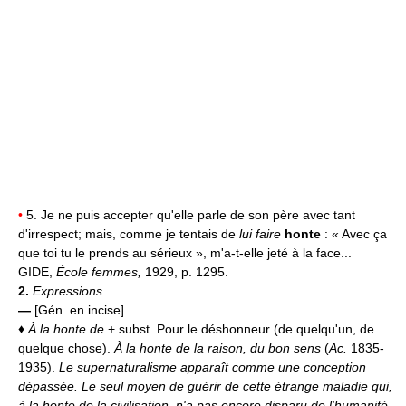
•
5. Je ne puis accepter qu'elle parle de son père avec tant
d'irrespect; mais, comme je tentais de
lui faire
honte
: « Avec ça
que toi tu le prends au sérieux », m'a-t-elle jeté à la face...
GIDE,
École femmes,
1929, p. 1295.
2.
Expressions
—
[Gén. en incise]
♦
À la honte de
+ subst. Pour le déshonneur (de quelqu'un, de
quelque chose).
À la honte de la raison, du bon sens
(
Ac.
1835-
1935).
Le supernaturalisme apparaît comme une conception
dépassée. Le seul moyen de guérir de cette étrange maladie qui,
à la honte de la civilisation, n'a pas encore disparu de l'humanité,