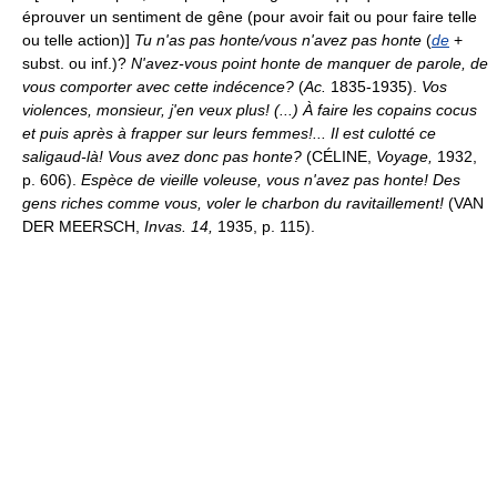
éprouver un sentiment de gêne (pour avoir fait ou pour faire telle
ou telle action)]
Tu n'as pas honte/vous n'avez pas honte
(
de
+
subst. ou inf.)?
N'avez-vous point honte de manquer de parole, de
vous comporter avec cette indécence?
(
Ac.
1835-1935).
Vos
violences, monsieur, j'en veux plus! (...) À faire les copains cocus
et puis après à frapper sur leurs femmes!... Il est culotté ce
saligaud-là! Vous avez donc pas honte?
(CÉLINE,
Voyage,
1932,
p. 606).
Espèce de vieille voleuse, vous n'avez pas honte! Des
gens riches comme vous, voler le charbon du ravitaillement!
(VAN
DER MEERSCH,
Invas. 14,
1935, p. 115).