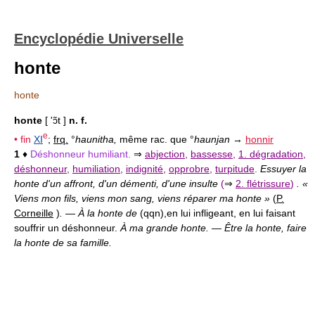
Encyclopédie Universelle
honte
honte
honte
[ 'ɔ̃t ]
n. f.
e
• fin
XI
;
frq.
°
haunitha,
même rac. que °
haunjan
→
honnir
1
♦
Déshonneur humiliant.
⇒
abjection
,
bassesse
,
1. dégradation
,
déshonneur
,
humiliation
,
indignité
,
opprobre
,
turpitude
.
Essuyer la
honte d'un affront, d'un démenti, d'une insulte
(
⇒
2. flétrissure
)
. «
Viens mon fils, viens mon sang, viens réparer ma honte »
(
P.
Corneille
)
.
—
À la honte de
(qqn),
en lui infligeant, en lui faisant
souffrir un déshonneur.
À ma grande honte.
—
Être la honte, faire
la honte de sa famille.