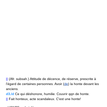
||
(Afr. subsah.) Attitude de décence, de réserve, prescrite à
l'égard de certaines personnes. Avoir (
de
) la honte devant les
anciens.
d3./d
Ce qui déshonore, humilie. Couvrir qqn de honte.
||
Fait honteux, acte scandaleux. C'est une honte!