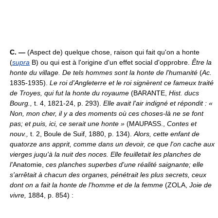
C. —
(Aspect de) quelque chose, raison qui fait qu'on a honte
(
supra
B) ou qui est à l'origine d'un effet social d'opprobre.
Être la
honte du village.
De tels hommes sont la honte de l'humanité
(
Ac.
1835-1935).
Le roi d'Angleterre et le roi signèrent ce fameux traité
de Troyes, qui fut la honte du royaume
(BARANTE,
Hist. ducs
Bourg.,
t. 4, 1821-24, p. 293).
Elle avait l'air indigné et répondit : «
Non, mon cher, il y a des moments où ces choses-là ne se font
pas; et puis, ici, ce serait une honte »
(MAUPASS.,
Contes et
nouv.,
t. 2, Boule de Suif, 1880, p. 134).
Alors, cette enfant de
quatorze ans apprit, comme dans un devoir, ce que l'on cache aux
vierges juqu'à la nuit des noces. Elle feuilletait les planches de
l'
Anatomie,
ces planches superbes d'une réalité saignante; elle
s'arrêtait à chacun des organes, pénétrait les plus secrets, ceux
dont on a fait la honte de l'homme et de la femme
(ZOLA,
Joie de
vivre,
1884, p. 854) :