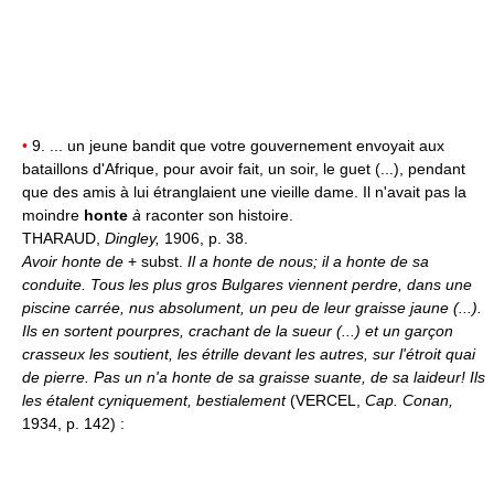
•
9. ... un jeune bandit que votre gouvernement envoyait aux
bataillons d'Afrique, pour avoir fait, un soir, le guet (...), pendant
que des amis à lui étranglaient une vieille dame. Il n'avait pas la
moindre
honte
à
raconter son histoire.
THARAUD,
Dingley,
1906, p. 38.
Avoir honte de
+ subst.
Il a honte de nous; il a honte de sa
conduite.
Tous les plus gros Bulgares viennent perdre, dans une
piscine carrée, nus absolument, un peu de leur graisse jaune (...).
Ils en sortent pourpres, crachant de la sueur (...) et un garçon
crasseux les soutient, les étrille devant les autres, sur l'étroit quai
de pierre. Pas un n'a honte de sa graisse suante, de sa laideur! Ils
les étalent cyniquement, bestialement
(VERCEL,
Cap. Conan,
1934, p. 142) :