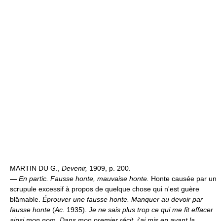
MARTIN DU G.,
Devenir,
1909, p. 200.
—
En partic.
Fausse honte, mauvaise honte.
Honte causée par un
scrupule excessif à propos de quelque chose qui n'est guère
blâmable.
Éprouver une fausse honte.
Manquer au devoir par
fausse honte
(
Ac.
1935).
Je ne sais plus trop ce qui me fit effacer
ainsi mon nom. Dans mon premier récit, j'ai mis en avant la