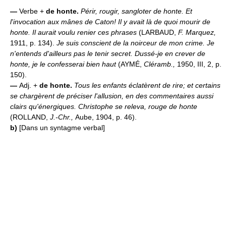
—
Verbe +
de honte.
Périr, rougir, sangloter de honte.
Et
l'invocation aux mânes de Caton! Il y avait là de quoi mourir de
honte. Il aurait voulu renier ces phrases
(LARBAUD,
F. Marquez,
1911, p. 134).
Je suis conscient de la noirceur de mon crime. Je
n'entends d'ailleurs pas le tenir secret. Dussé-je en crever de
honte, je le confesserai bien haut
(AYMÉ,
Cléramb.,
1950, III, 2, p.
150).
—
Adj. +
de honte.
Tous les enfants éclatèrent de rire; et certains
se chargèrent de préciser l'allusion, en des commentaires aussi
clairs qu'énergiques. Christophe se releva, rouge de honte
(ROLLAND,
J.-Chr.,
Aube, 1904, p. 46).
b)
[Dans un syntagme verbal]