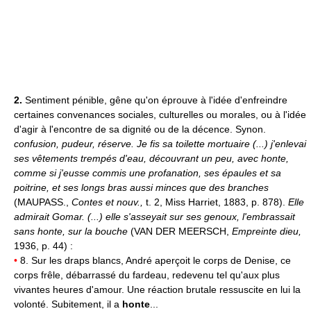
2.
Sentiment pénible, gêne qu'on éprouve à l'idée d'enfreindre
certaines convenances sociales, culturelles ou morales, ou à l'idée
d'agir à l'encontre de sa dignité ou de la décence. Synon.
confusion, pudeur, réserve.
Je fis sa toilette mortuaire (...) j'enlevai
ses vêtements trempés d'eau, découvrant un peu, avec honte,
comme si j'eusse commis une profanation, ses épaules et sa
poitrine, et ses longs bras aussi minces que des branches
(MAUPASS.,
Contes et nouv.,
t. 2, Miss Harriet, 1883, p. 878).
Elle
admirait Gomar. (...) elle s'asseyait sur ses genoux, l'embrassait
sans honte, sur la bouche
(VAN DER MEERSCH,
Empreinte dieu,
1936, p. 44) :
•
8. Sur les draps blancs, André aperçoit le corps de Denise, ce
corps frêle, débarrassé du fardeau, redevenu tel qu'aux plus
vivantes heures d'amour. Une réaction brutale ressuscite en lui la
volonté. Subitement, il a
honte
...