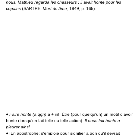
nous. Mathieu regarda les chasseurs : il avait honte pour les
copains
(SARTRE,
Mort ds âme,
1949, p. 165).
♦
Faire honte (à qqn) à
+ inf. Être (pour quelqu'un) un motif d'avoir
honte (lorsqu'on fait telle ou telle action).
Il nous fait honte à
pleurer ainsi.
♦
[En apostrophe; s'emploie pour signifier à qqn qu'il devrait