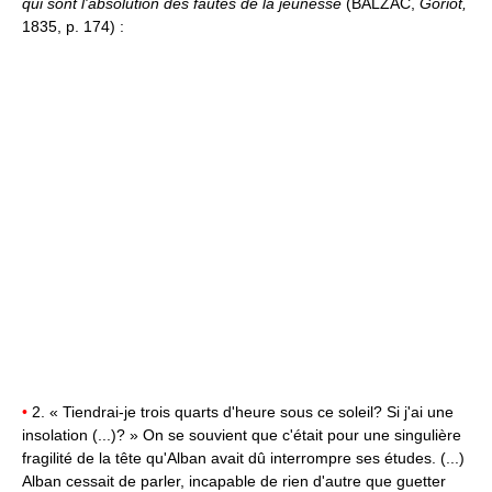
qui sont l'absolution des fautes de la jeunesse
(BALZAC,
Goriot,
1835, p. 174) :
•
2. « Tiendrai-je trois quarts d'heure sous ce soleil? Si j'ai une
insolation (...)? » On se souvient que c'était pour une singulière
fragilité de la tête qu'Alban avait dû interrompre ses études. (...)
Alban cessait de parler, incapable de rien d'autre que guetter