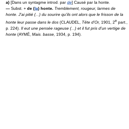
a)
[Dans un syntagme introd. par
de
] Causé par la honte.
—
Subst. +
de (
la
) honte.
Tremblement, rougeur, larmes de
honte.
J'ai pitié (...) du sourire qu'ils ont alors que le frisson de la
e
honte leur passe dans le dos
(CLAUDEL,
Tête d'Or,
1901, 2
part.,
p. 224).
Il eut une pensée rageuse (...) et il fut pris d'un vertige de
honte
(AYMÉ,
Mais. basse,
1934, p. 194).