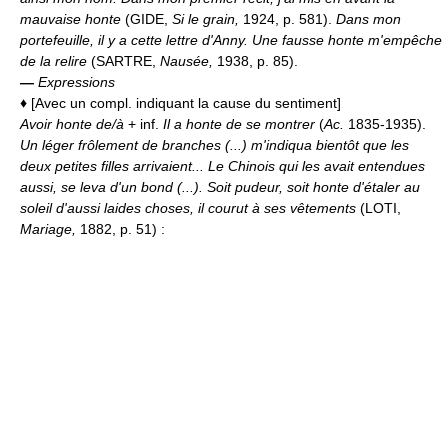
mauvaise honte
(GIDE,
Si le grain,
1924, p. 581).
Dans mon
portefeuille, il y a cette lettre d'Anny. Une fausse honte m'empêche
de la relire
(SARTRE,
Nausée,
1938, p. 85).
—
Expressions
♦
[Avec un compl. indiquant la cause du sentiment]
Avoir honte de/à
+ inf.
Il a honte de se montrer
(
Ac.
1835-1935).
Un léger frôlement de branches (...) m'indiqua bientôt que les
deux petites filles arrivaient... Le Chinois qui les avait entendues
aussi, se leva d'un bond (...). Soit pudeur, soit honte d'étaler au
soleil d'aussi laides choses, il courut à ses vêtements
(LOTI,
Mariage,
1882, p. 51) :