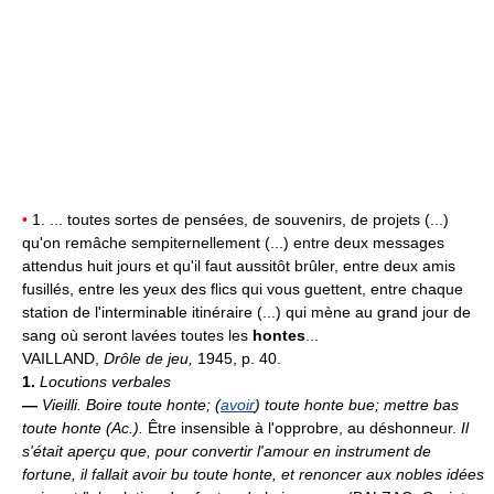
•
1. ... toutes sortes de pensées, de souvenirs, de projets (...)
qu'on remâche sempiternellement (...) entre deux messages
attendus huit jours et qu'il faut aussitôt brûler, entre deux amis
fusillés, entre les yeux des flics qui vous guettent, entre chaque
station de l'interminable itinéraire (...) qui mène au grand jour de
sang où seront lavées toutes les
hontes
...
VAILLAND,
Drôle de jeu,
1945, p. 40.
1.
Locutions verbales
—
Vieilli.
Boire toute honte; (
avoir
) toute honte bue; mettre bas
toute honte (
Ac.
).
Être insensible à l'opprobre, au déshonneur.
Il
s'était aperçu que, pour convertir l'amour en instrument de
fortune, il fallait avoir bu toute honte, et renoncer aux nobles idées