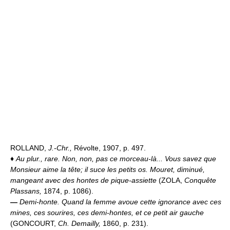
ROLLAND,
J.-Chr.,
Révolte, 1907, p. 497.
♦
Au plur., rare.
Non, non, pas ce morceau-là... Vous savez que
Monsieur aime la tête; il suce les petits os. Mouret, diminué,
mangeant avec des hontes de pique-assiette
(ZOLA,
Conquête
Plassans,
1874, p. 1086).
—
Demi-honte.
Quand la femme avoue cette ignorance avec ces
mines, ces sourires, ces demi-hontes, et ce petit air gauche
(GONCOURT,
Ch. Demailly,
1860, p. 231).