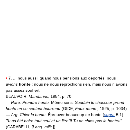
•
7. ... nous aussi, quand nous pensions aux déportés, nous
avions
honte
: nous ne nous reprochions rien, mais nous n'avions
pas assez souffert.
BEAUVOIR,
Mandarins,
1954, p. 70.
—
Rare.
Prendre honte.
Même sens.
Soudain le chasseur prend
honte en se sentant bourreau
(GIDE,
Faux-monn.,
1925, p. 1034).
—
Arg.
Chier la honte.
Éprouver beaucoup de honte (
supra
B 1).
Tu as été boire tout seul et un litre!!! Tu ne chies pas la honte!!!
(CARABELLI, [
Lang. milit.
]).