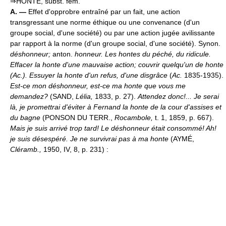
⇒HONTE, subst. fém.
A. —
Effet d'opprobre entraîné par un fait, une action
transgressant une norme éthique ou une convenance (d'un
groupe social, d'une société) ou par une action jugée avilissante
par rapport à la norme (d'un groupe social, d'une société). Synon.
déshonneur;
anton.
honneur.
Les hontes du péché, du ridicule.
Effacer la honte d'une mauvaise action; couvrir quelqu'un de honte
(
Ac.
).
Essuyer la honte d'un refus, d'une disgrâce
(
Ac.
1835-1935).
Est-ce mon déshonneur, est-ce ma honte que vous me
demandez?
(SAND,
Lélia,
1833, p. 27).
Attendez donc!... Je serai
là, je promettrai d'éviter à Fernand la honte de la cour d'assises et
du bagne
(PONSON DU TERR.,
Rocambole,
t. 1, 1859, p. 667).
Mais je suis arrivé trop tard! Le déshonneur était consommé! Ah!
je suis désespéré. Je ne survivrai pas à ma honte
(AYMÉ,
Cléramb.,
1950, IV, 8, p. 231) :