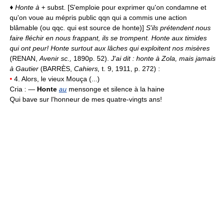
♦
Honte à
+ subst. [S'emploie pour exprimer qu'on condamne et
qu'on voue au mépris public qqn qui a commis une action
blâmable (ou qqc. qui est source de honte)]
S'ils prétendent nous
faire fléchir en nous frappant, ils se trompent. Honte aux timides
qui ont peur! Honte surtout aux lâches qui exploitent nos misères
(RENAN,
Avenir sc.,
1890p. 52).
J'ai dit : honte à Zola, mais jamais
à Gautier
(BARRÈS,
Cahiers,
t. 9, 1911, p. 272) :
•
4. Alors, le vieux Mouça (...)
Cria : —
Honte
au
mensonge et silence à la haine
Qui bave sur l'honneur de mes quatre-vingts ans!