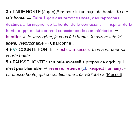
3
♦ FAIRE HONTE (à qqn),
être pour lui un sujet de honte.
Tu me
fais honte.
—
Faire à qqn des remontrances, des reproches
destinés à lui inspirer de la honte, de la confusion.
—
Inspirer de la
honte à qqn en lui donnant conscience de son infériorité.
⇒
humilier
.
« Je vous gêne, je vous fais honte. Je suis restée ici,
fidèle, irréprochable »
(
Chardonne
)
.
4
♦
Vx
COURTE HONTE.
⇒
échec
,
insuccès
.
Il en sera pour sa
courte honte.
5
♦ FAUSSE HONTE :
scrupule excessif à propos de qqch. qui
n'est pas blâmable. ⇒
réserve
,
retenue
(
cf
. Respect humain) .
«
La fausse honte, qui en est bien une très véritable »
(
Musset
)
.