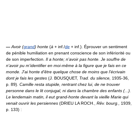
—
Avoir (
grand
) honte
(
à
+ inf./
de
+ inf.). Éprouver un sentiment
de pénible humiliation en prenant conscience de son infériorité ou
de son imperfection.
Il a honte; n'avoir pas honte.
Je souffre de
n'avoir pu m'identifier en moi-même à la figure que je fais en ce
monde. J'ai honte d'être quelque chose de moins que l'écrivain
dont je fais les gestes
(J. BOUSQUET,
Trad. du silence,
1935-36,
p. 89).
Camille resta stupide, rentrant chez lui, de ne trouver
personne dans le lit conjugal, ni dans la chambre des enfants (...).
Le lendemain matin, il eut grand-honte devant la vieille Marie qui
venait ouvrir les persiennes
(DRIEU LA ROCH.,
Rêv. bourg.,
1939,
p. 133) :