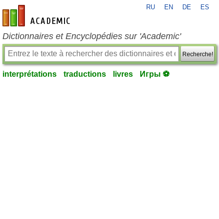
RU
EN
DE
ES
fr-academic.com
Dictionnaires et Encyclopédies sur 'Academic'
Recherche!
interprétations
traductions
livres
Игры ⚽