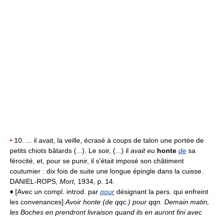
•
10. ... il avait, la veille, écrasé à coups de talon une portée de
petits chiots bâtards (...). Le soir, (...) il
avait eu
honte
de
sa
férocité, et, pour se punir, il s'était imposé son châtiment
coutumier : dix fois de suite une longue épingle dans la cuisse.
DANIEL-ROPS,
Mort,
1934, p. 14.
♦
[Avec un compl. introd. par
pour
désignant la pers. qui enfreint
les convenances]
Avoir honte (de qqc.) pour qqn.
Demain matin,
les Boches en prendront livraison quand ils en auront fini avec